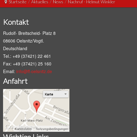
Startseite
/
Aktuelles
/
News
/
Nachruf - Helmut Winkler
Kontakt
Rudolf- Breitscheid- Platz 8
08606 Oelsnitz/Vogtl.
Deutschland
Tel.: +49 (37421) 22 461
Fax: +49 (37421) 25 160
Email:
info@ff-oelsnitz.de
Anfahrt
Wichtige Links