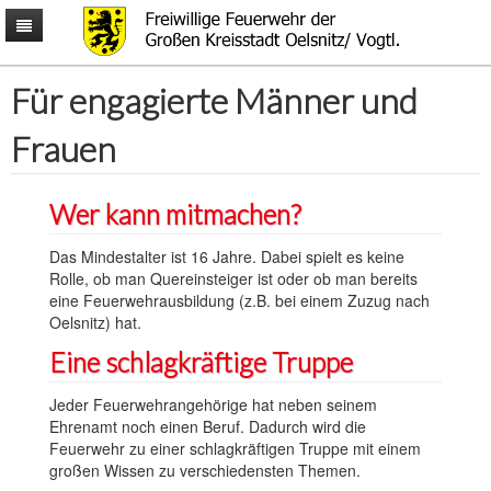
Mitmachen
Für engagierte Männer und
Aktuelles
Mitmachen
Über uns
Männer & Frauen
News
Frauen
Ausrüstung
Kinder & Jugendliche
Termine
Aufgaben
Interessantes
Gemeinsam
Einsatzliste
Alarmierung
Fahrzeuge
Kontakt
Einsatzkarte
Ausrückeordnung
Rollcontainer
Wetter & Warnungen
Wer kann mitmachen?
Einsatzgebiet
Wachen
Fragen & Antworten
Fragen & Anregungen
Ausbildung
Technik
Bürgerinformationen
Impressum
Das Mindestalter ist 16 Jahre. Dabei spielt es keine
Wehrleitung
Schutzausrüstung
Downloads
Rolle, ob man Quereinsteiger ist oder ob man bereits
eine Feuerwehrausbildung (z.B. bei einem Zuzug nach
Oelsnitz) hat.
Eine schlagkräftige Truppe
Jeder Feuerwehrangehörige hat neben seinem
Ehrenamt noch einen Beruf. Dadurch wird die
Feuerwehr zu einer schlagkräftigen Truppe mit einem
großen Wissen zu verschiedensten Themen.