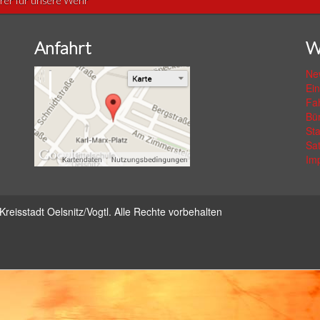
rer für unsere Wehr
Anfahrt
W
Ne
Ei
Fa
Bü
St
Sa
Im
Kreisstadt Oelsnitz/Vogtl.
Alle Rechte vorbehalten