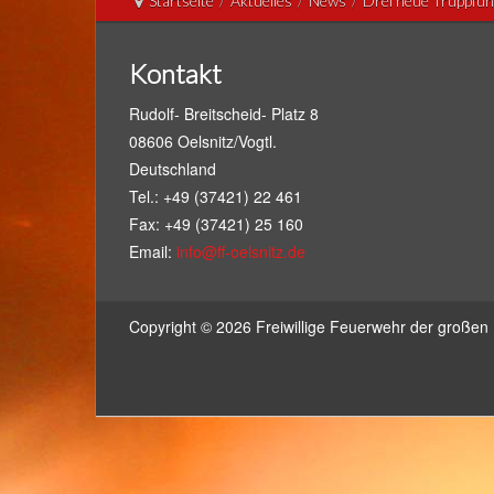
Startseite
/
Aktuelles
/
News
/
Drei neue Truppfüh
Kontakt
Rudolf- Breitscheid- Platz 8
08606 Oelsnitz/Vogtl.
Deutschland
Tel.: +49 (37421) 22 461
Fax: +49 (37421) 25 160
Email:
info@ff-oelsnitz.de
Copyright © 2026
Freiwillige Feuerwehr der großen 