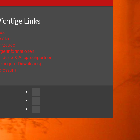
ichtige Links
ws
nsätze
hrzeuge
rgerinformationen
andorte & Ansprechpartner
tzungen (Downloads)
pressum