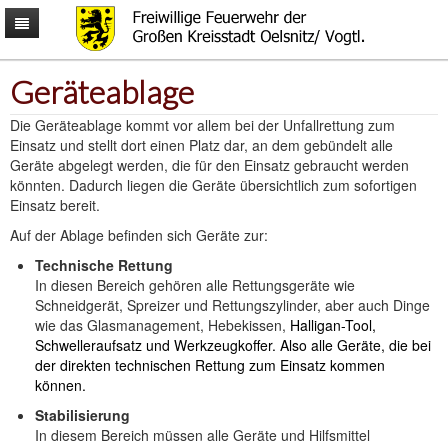
Mitmachen
Geräteablage
Aktuelles
Mitmachen
Über uns
Männer & Frauen
News
Die Geräteablage kommt vor allem bei der Unfallrettung zum
Ausrüstung
Kinder & Jugendliche
Termine
Aufgaben
Einsatz und stellt dort einen Platz dar, an dem gebündelt alle
Interessantes
Gemeinsam
Einsatzliste
Alarmierung
Fahrzeuge
Geräte abgelegt werden, die für den Einsatz gebraucht werden
Kontakt
Einsatzkarte
Ausrückeordnung
Rollcontainer
Wetter & Warnungen
könnten. Dadurch liegen die Geräte übersichtlich zum sofortigen
Einsatzgebiet
Wachen
Fragen & Antworten
Fragen & Anregungen
Einsatz bereit.
Ausbildung
Technik
Bürgerinformationen
Impressum
Auf der Ablage befinden sich Geräte zur:
Wehrleitung
Schutzausrüstung
Downloads
Technische Rettung
In diesen Bereich gehören alle Rettungsgeräte wie
Schneidgerät, Spreizer und Rettungszylinder, aber auch Dinge
wie das Glasmanagement, Hebekissen,
Halligan-Tool,
Schwelleraufsatz und Werkzeugkoffer. Also alle Geräte, die bei
der direkten technischen Rettung zum Einsatz kommen
können.
Stabilisierung
In diesem Bereich müssen alle Geräte und Hilfsmittel