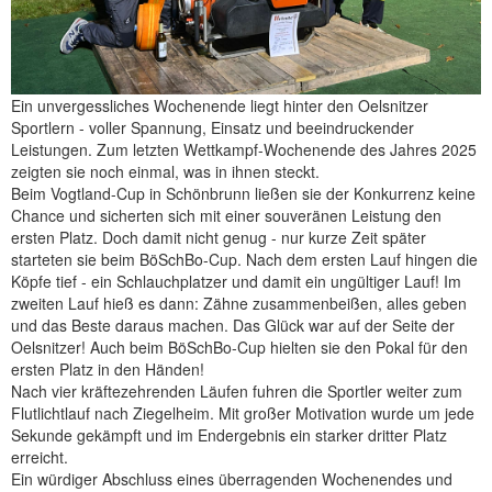
Ein unvergessliches Wochenende liegt hinter den Oelsnitzer
Sportlern - voller Spannung, Einsatz und beeindruckender
Leistungen. Zum letzten Wettkampf-Wochenende des Jahres 2025
zeigten sie noch einmal, was in ihnen steckt.
Beim Vogtland-Cup in Schönbrunn ließen sie der Konkurrenz keine
Chance und sicherten sich mit einer souveränen Leistung den
ersten Platz. Doch damit nicht genug - nur kurze Zeit später
starteten sie beim BöSchBo-Cup. Nach dem ersten Lauf hingen die
Köpfe tief - ein Schlauchplatzer und damit ein ungültiger Lauf! Im
zweiten Lauf hieß es dann: Zähne zusammenbeißen, alles geben
und das Beste daraus machen. Das Glück war auf der Seite der
Oelsnitzer! Auch beim BöSchBo-Cup hielten sie den Pokal für den
ersten Platz in den Händen!
Nach vier kräftezehrenden Läufen fuhren die Sportler weiter zum
Flutlichtlauf nach Ziegelheim. Mit großer Motivation wurde um jede
Sekunde gekämpft und im Endergebnis ein starker dritter Platz
erreicht.
Ein würdiger Abschluss eines überragenden Wochenendes und