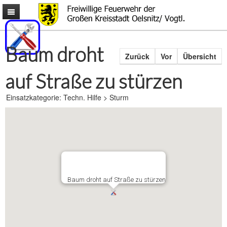
Mitmachen
Aktuelles
Mitmachen
Baum droht
Zurück
Vor
Übersicht
Über uns
Männer & Frauen
News
Ausrüstung
Kinder & Jugendliche
Termine
Aufgaben
auf Straße zu stürzen
Interessantes
Gemeinsam
Einsatzliste
Alarmierung
Fahrzeuge
Kontakt
Einsatzkarte
Ausrückeordnung
Rollcontainer
Wetter & Warnungen
Einsatzkategorie: Techn. Hilfe > Sturm
Einsatzgebiet
Wachen
Fragen & Antworten
Fragen & Anregungen
Ausbildung
Technik
Bürgerinformationen
Impressum
Wehrleitung
Schutzausrüstung
Downloads
Baum droht auf Straße zu stürzen