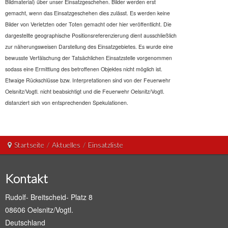
Bildmaterial) über unser Einsatzgeschehen. Bilder werden erst
gemacht, wenn das Einsatzgeschehen dies zulässt. Es werden keine
Bilder von Verletzten oder Toten gemacht oder hier veröffentlicht. Die
dargestellte geographische Positionsreferenzierung dient ausschließlich
zur näherungsweisen Darstellung des Einsatzgebietes. Es wurde eine
bewusste Verfälschung der Tatsächlichen Einsatzstelle vorgenommen
sodass eine Ermittlung des betroffenen Objektes nicht möglich ist.
Etwaige Rückschlüsse bzw. Interpretationen sind von der Feuerwehr
Oelsnitz/Vogtl. nicht beabsichtigt und die Feuerwehr Oelsnitz/Vogtl.
distanziert sich von entsprechenden Spekulationen.
Startseite
/
Aktuelles
/
Einsatzliste
Kontakt
Rudolf- Breitscheid- Platz 8
08606 Oelsnitz/Vogtl.
Deutschland