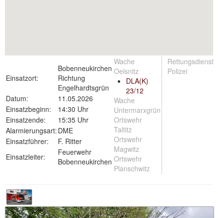
Wache
Rettungsdienst
Bobenneukirchen
Oelsnitz
Polizei
Einsatzort:
Richtung
DLA(K)
Engelhardtsgrün
23/12
Datum:
11.05.2026
Wache
Einsatzbeginn:
14:30 Uhr
Untermarxgrün
Einsatzende:
15:35 Uhr
Ortswehr
Taltitz
Alarmierungsart:
DME
Ortswehr
Einsatzführer:
F. Ritter
Magwitz
Feuerwehr
Einsatzleiter:
Ortswehr
Bobenneukirchen
Planschwitz