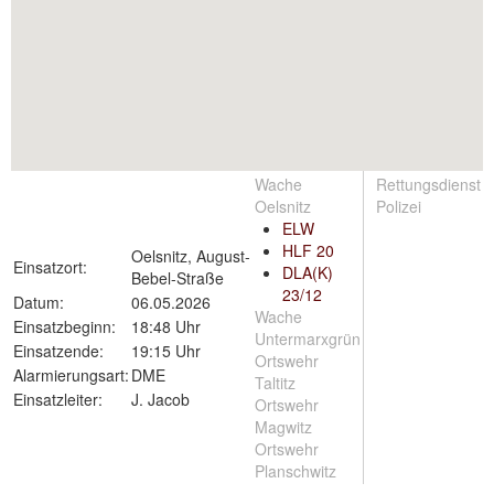
Wache
Rettungsdienst
Oelsnitz
Polizei
ELW
HLF 20
Oelsnitz, August-
Einsatzort:
DLA(K)
Bebel-Straße
23/12
Datum:
06.05.2026
Wache
Einsatzbeginn:
18:48 Uhr
Untermarxgrün
Einsatzende:
19:15 Uhr
Ortswehr
Alarmierungsart:
DME
Taltitz
Einsatzleiter:
J. Jacob
Ortswehr
Magwitz
Ortswehr
Planschwitz