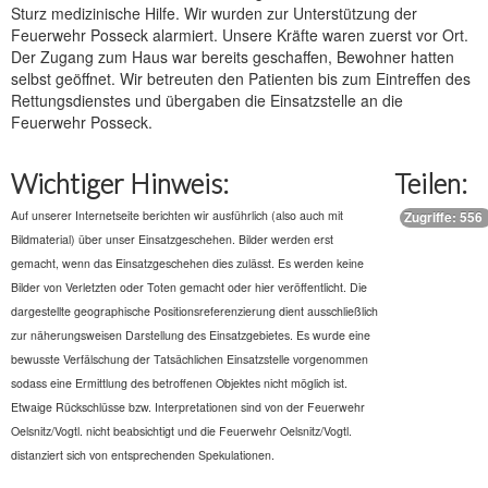
Sturz medizinische Hilfe. Wir wurden zur Unterstützung der
Feuerwehr Posseck alarmiert. Unsere Kräfte waren zuerst vor Ort.
Der Zugang zum Haus war bereits geschaffen, Bewohner hatten
selbst geöffnet. Wir betreuten den Patienten bis zum Eintreffen des
Rettungsdienstes und übergaben die Einsatzstelle an die
Feuerwehr Posseck.
Wichtiger Hinweis:
Teilen:
Auf unserer Internetseite berichten wir ausführlich (also auch mit
Zugriffe: 556
Bildmaterial) über unser Einsatzgeschehen. Bilder werden erst
gemacht, wenn das Einsatzgeschehen dies zulässt. Es werden keine
Bilder von Verletzten oder Toten gemacht oder hier veröffentlicht. Die
dargestellte geographische Positionsreferenzierung dient ausschließlich
zur näherungsweisen Darstellung des Einsatzgebietes. Es wurde eine
bewusste Verfälschung der Tatsächlichen Einsatzstelle vorgenommen
sodass eine Ermittlung des betroffenen Objektes nicht möglich ist.
Etwaige Rückschlüsse bzw. Interpretationen sind von der Feuerwehr
Oelsnitz/Vogtl. nicht beabsichtigt und die Feuerwehr Oelsnitz/Vogtl.
distanziert sich von entsprechenden Spekulationen.