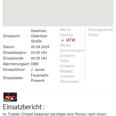
Wache
Rettungsdienst
Haselrain,
Oelsnitz
Polizei
Einsatzort:
Oelsnitzer
MTW
Straße
Wache
Datum:
30.08.2025
Untermarxgrün
Einsatzbeginn:
23:50 Uhr
Ortswehr
Einsatzende:
00:35 Uhr
Taltitz
Alarmierungsart:
DME
Ortswehr
Einsatzführer:
J. Jacob
Magwitz
Feuerwehr
Ortswehr
Einsatzleiter:
Posseck
Planschwitz
Einsatzbericht :
Im Triebler Ortsteil Haselrain benötigte eine Person nach einem