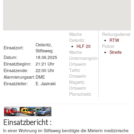
Wache
Rettungsdienst
Oelsnitz
RTW
Oelsnitz,
HLF 20
Polizei
Einsatzort:
Stiftsweg
Wache
Streife
Datum:
18.06.2025
Untermarxgrün
Einsatzbeginn:
21:21 Uhr
Ortswehr
Taltitz
Einsatzende:
22:00 Uhr
Ortswehr
Alarmierungsart:
DME
Magwitz
Einsatzleiter:
E. Jasinski
Ortswehr
Planschwitz
Einsatzbericht :
In einer Wohnung im Stiftsweg benötigte die Mieterin medizinische