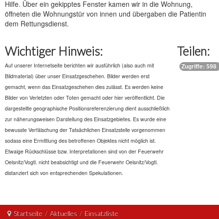
Hilfe. Über ein gekipptes Fenster kamen wir in die Wohnung,
öffneten die Wohnungstür von innen und übergaben die Patientin
dem Rettungsdienst.
Wichtiger Hinweis:
Teilen:
Auf unserer Internetseite berichten wir ausführlich (also auch mit
Zugriffe: 598
Bildmaterial) über unser Einsatzgeschehen. Bilder werden erst
gemacht, wenn das Einsatzgeschehen dies zulässt. Es werden keine
Bilder von Verletzten oder Toten gemacht oder hier veröffentlicht. Die
dargestellte geographische Positionsreferenzierung dient ausschließlich
zur näherungsweisen Darstellung des Einsatzgebietes. Es wurde eine
bewusste Verfälschung der Tatsächlichen Einsatzstelle vorgenommen
sodass eine Ermittlung des betroffenen Objektes nicht möglich ist.
Etwaige Rückschlüsse bzw. Interpretationen sind von der Feuerwehr
Oelsnitz/Vogtl. nicht beabsichtigt und die Feuerwehr Oelsnitz/Vogtl.
distanziert sich von entsprechenden Spekulationen.
Startseite
/
Aktuelles
/
Einsatzliste