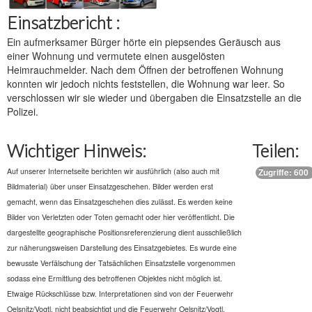
Einsatzbericht :
Ein aufmerksamer Bürger hörte ein piepsendes Geräusch aus
einer Wohnung und vermutete einen ausgelösten
Heimrauchmelder. Nach dem Öffnen der betroffenen Wohnung
konnten wir jedoch nichts feststellen, die Wohnung war leer. So
verschlossen wir sie wieder und übergaben die Einsatzstelle an die
Polizei.
Wichtiger Hinweis:
Teilen:
Auf unserer Internetseite berichten wir ausführlich (also auch mit
Zugriffe: 600
Bildmaterial) über unser Einsatzgeschehen. Bilder werden erst
gemacht, wenn das Einsatzgeschehen dies zulässt. Es werden keine
Bilder von Verletzten oder Toten gemacht oder hier veröffentlicht. Die
dargestellte geographische Positionsreferenzierung dient ausschließlich
zur näherungsweisen Darstellung des Einsatzgebietes. Es wurde eine
bewusste Verfälschung der Tatsächlichen Einsatzstelle vorgenommen
sodass eine Ermittlung des betroffenen Objektes nicht möglich ist.
Etwaige Rückschlüsse bzw. Interpretationen sind von der Feuerwehr
Oelsnitz/Vogtl. nicht beabsichtigt und die Feuerwehr Oelsnitz/Vogtl.