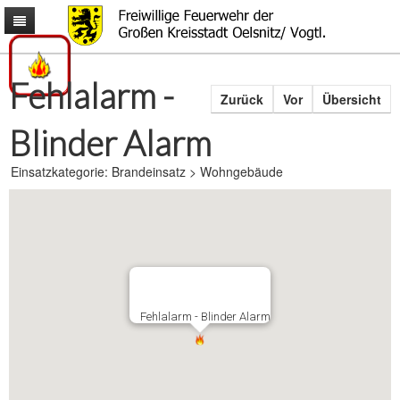
Mitmachen
Aktuelles
Mitmachen
Fehlalarm -
Zurück
Vor
Übersicht
Über uns
Männer & Frauen
News
Ausrüstung
Kinder & Jugendliche
Termine
Aufgaben
Blinder Alarm
Interessantes
Gemeinsam
Einsatzliste
Alarmierung
Fahrzeuge
Kontakt
Einsatzkarte
Ausrückeordnung
Rollcontainer
Wetter & Warnungen
Einsatzkategorie: Brandeinsatz > Wohngebäude
Einsatzgebiet
Wachen
Fragen & Antworten
Fragen & Anregungen
Ausbildung
Technik
Bürgerinformationen
Impressum
Wehrleitung
Schutzausrüstung
Downloads
Fehlalarm - Blinder Alarm